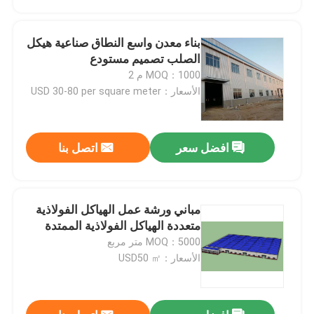
بناء معدن واسع النطاق صناعية هيكل
الصلب تصميم مستودع
MOQ：1000 م 2
الأسعار：USD 30-80 per square meter
افضل سعر
اتصل بنا
مباني ورشة عمل الهياكل الفولاذية
بيت
متعددة الهياكل الفولاذية الممتدة
MOQ：5000 متر مربع
الأسعار：USD50 ㎡
منتجات
أشرطة فيديو