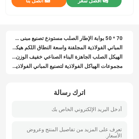
افضل سعر
اتصل بنا
70 * 50 بوابة الإطار الصلب مستودع تصنيع مبنى صناعي
المباني الفولاذية المجلفنة واسعة النطاق اللكم هيكل الإطار الفولاذي Q235
معلومات عنا
الهيكل الصلب الجاهزة البناء الصناعي خفيف الوزن تخزين الصلب
مجموعات الهياكل الفولاذية لتصنيع المباني الفولاذية 40 * 80 ورشة عمل صناعية
جولة في المعمل
الهياكل الفولاذية الثقيلة مسبقة الصنع للتسوق ضد الغبار ISO9001
بناء الهيكل الصلب متعدد الطوابق الجاهزة للحريق ISO9001
رقابة جودة
OEM / ODM البناء الصلب المجلفن منصة البناء GB
الهيكل الصناعي الجاهز للهيكل الصلب بناء المستودعات
فضل إطار فولاذي فضائي لمول التسوق المجلفن بفك اللفائف
اطلب اقتباس
خفيفة الوزن الجاهزة الصلب فيلا دوبلكس الصلب الإطار مبنى سكني المجلفن
اترك رسالة
يندبروف الهيكل الصلب للتسوق الاستقرار الجاهزة المهنية
مستودع الهيكل الصلب
OEM / ODM Long Span Steel Structure Shopping Mall سوبر ماركت
الإطار البناء التجاري الجاهز ، فك اللفائف الهيكل الصلب معرض السيارات GB
ورشة الهياكل الفولاذية
Q355B الهيكل الصلب لمستودع بناء ورشة العمل
قوي البناء الصلب الجاهزة لحام الهيكل الصلب مكتب غير نافذ للمطر
هيكل فولاذي خفيف الوزن