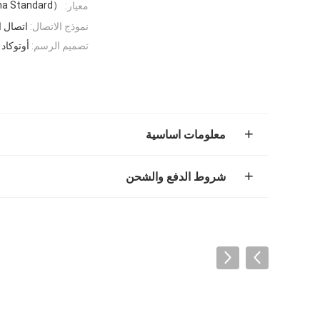
na Standard）
معيار:
نموذج الاتصال:
اتصال ا
تصميم الرسم:
أوتوكاد ، 3D ، PKPM ، س
معلومات اساسية
شروط الدفع والشحن