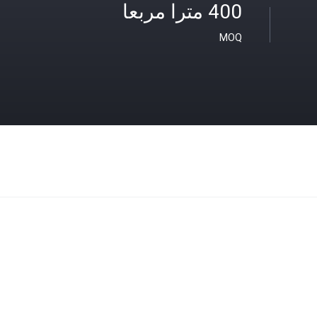
400 مترا مربعا
MOQ