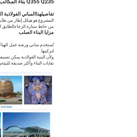
Q355 Q235 بناء المكاتب والبنايات المصنوعة من الصلب
تفاصيل
المباني الفولاذية ا
هذا
من حائط ستارة الزجاجالطابق ال
مزايا البناء الصلب
تُستخدم مباني ورشة عمل الهياكل
لتركيبها.
ولأن البنية الفولاذية يمكن تصن
نفايات البناء وأكثر صديقة للبيئ