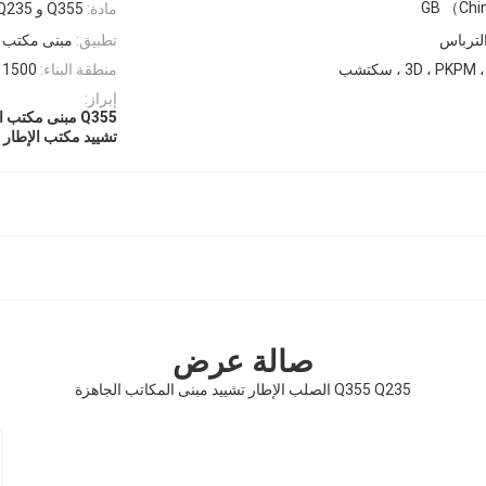
GB （Chi
مادة:
Q355 و Q235
لترباس
تطبيق:
مبنى مكتب 
كتشب
منطقة البناء:
1500 درجة
إبراز:
Q355 مبنى مكتب الإطار الفولاذي
تشييد مكتب الإطار الفو
صالة عرض
Q355 Q235 الصلب الإطار تشييد مبنى المكاتب الجاهزة