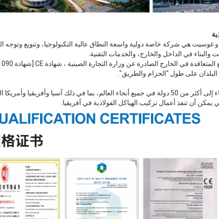
ام 2014، تشينغداو غوسيت هي شركة خاصة دولية واسعة النطاق عالية التكنولوجيا، وتنويع وتوج
يت والبناء في الداخل والخارج، والخدمات التقنية.
 البلدان على طول "الحزام والطريق".
تم تصدير المنتجات وخدمات البناء إلى أكثر من 50 دولة في جميع أنحاء العالم، بما في ذلك آسيا وأف
 يمكن أن تنفذ أعمال تركيب الهياكل الفولاذية في أفريقيا.