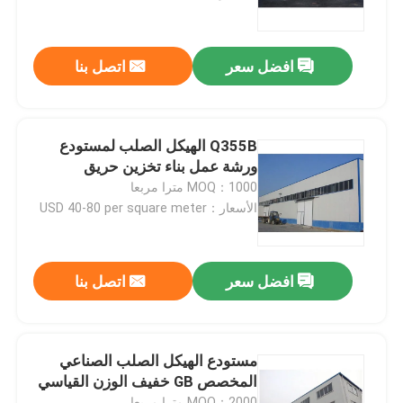
معلومات عنا
افضل سعر
اتصل بنا
جولة في المعمل
Q355B الهيكل الصلب لمستودع
رقابة جودة
ورشة عمل بناء تخزين حريق
MOQ：1000 مترا مربعا
الأسعار：USD 40-80 per square meter
اطلب اقتباس
مستودع الهيكل الصلب
افضل سعر
اتصل بنا
ورشة الهياكل الفولاذية
مستودع الهيكل الصلب الصناعي
المخصص GB خفيف الوزن القياسي
هيكل فولاذي خفيف الوزن
MOQ：2000 مترا مربعا