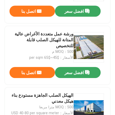
افضل سعر
اتصل بنا
ورشة عمل متعددة الأغراض عالية
المتانة للهيكل الصلب قابلة
للتخصيص
MOQ：500 م
الأسعار：$45~$65 per sqm
افضل سعر
اتصل بنا
بيت
الهيكل الصلب الجاهزة مستودع بناء
منتجات
هيكل معدني
MOQ：500 مترا مربعا
أشرطة فيديو
الأسعار：USD 40-80 per square meter