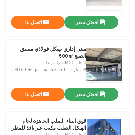
معلومات عنا
افضل سعر
اتصل بنا
جولة في المعمل
مبنى إداري بهيكل فولاذي مسبق
رقابة جودة
الصنع 500㎡
MOQ：500 مترا مربعا
الأسعار：USD 50~60 per square meter
اطلب اقتباس
مستودع الهيكل الصلب
افضل سعر
اتصل بنا
ورشة الهياكل الفولاذية
قوي البناء الصلب الجاهزة لحام
الهيكل الصلب مكتب غير نافذ للمطر
هيكل فولاذي خفيف الوزن
MOQ：500 مترا مربعا