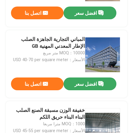
افضل سعر
اتصل بنا
المباني التجارية الجاهزة الصلب
الإطار المعدني المهنية GB
MOQ：10000 متر مربع
الأسعار：USD 40-70 per square meter
افضل سعر
اتصل بنا
بيت
خفيفة الوزن مسبقة الصنع الصلب
منتجات
البناء البناء حريق اللكم
MOQ：1000 مترا مربعا
أشرطة فيديو
الأسعار：USD 45-55 per square meter