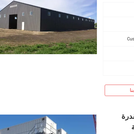
Cus
نا
درة