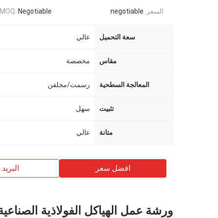
السعر:
negotiable
Negotiable
MOQ:
سعة التحميل
عالي
مقاس
مخصصة
المعالجة السطحية
رسمت/مجلفن
تثبيت
سهل
متانة
عالي
افضل سعر
البريد ب
ورشة عمل الهياكل الفولاذية الصناعية