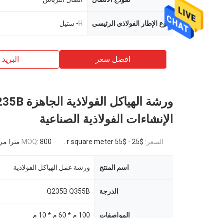
نوع الإطار الفولاذي الرئيسي
H- ستيل
افضل سعر
البريد ب
ورشة الهياكل الفولاذية ا
الإنشاءات الفولاذية الصناعية
السعر:
$25 - $55 per square meter
800 مترا مربعا
MOQ:
اسم المنتج
ورشة عمل الهياكل الفولاذية
الدرجة
Q235B Q355B
المواصفات
100 م * 60 م * 10 م