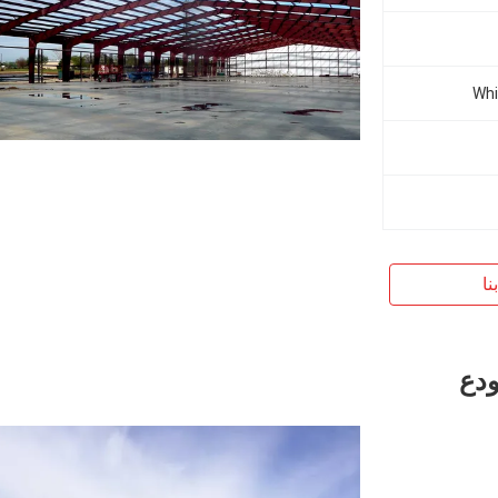
Whi
نا
ودع