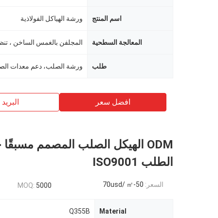
اسم المنتج
ورشة الهياكل الفولاذية
المعالجة السطحية
طلب
افضل سعر
البريد ب
ODM الهيكل الصلب المصمم مسبقً
الطلب ISO9001
السعر:
50-70usd/ ㎡
MOQ:
5000
Q355B
Material