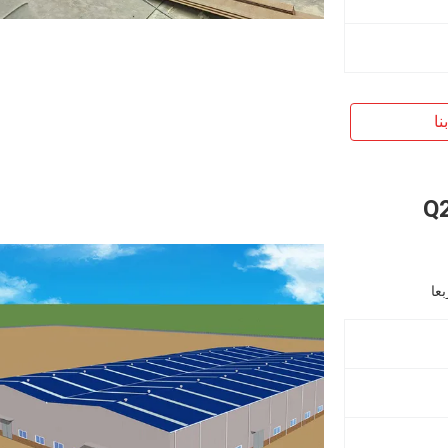
نا
لجاهزة Q235B