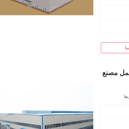
نا
عمل مصنع