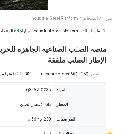
منزل
/
المنتجات
/
Industrial Steel Platform
الكلمات الدالة [ industrial steel platform ] مباراة
64
المنتجات
منصة الصلب الصناعية الجاهزة للحر
الإطار الصلب ملفقة
السعر:
$25 - $65 per square meter
800 مترا مربعا
MOQ:
المواد
Q355 & Q235
المعيار
GB （معيار الصين）
المواصفات
230 م * 56 م
نموذج الاتصال
اتصال الترباس