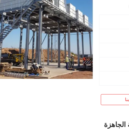
نا
 الجاهزة