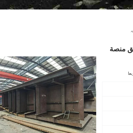
.
يق منصة