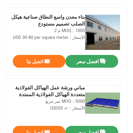
بناء معدن واسع النطاق صناعية هيكل
الصلب تصميم مستودع
MOQ：1000 م 2
الأسعار：USD 30-80 per square meter
افضل سعر
اتصل بنا
مباني ورشة عمل الهياكل الفولاذية
بيت
متعددة الهياكل الفولاذية الممتدة
MOQ：5000 متر مربع
الأسعار：USD50 ㎡
منتجات
أشرطة فيديو
افضل سعر
اتصل بنا