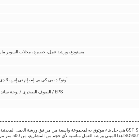
مستودع، ورشة عمل، حظيرة، محلات السوبر مارك
ا
أوتوكاد، بي كي بي إم، إم تي إس، 3 دي 3 إس، تارش، تيكلا الهياكل
EPS / الصوف الصخري / لوحة ساندوتش PU / ورقة لون الفولاذ
ورشة عمل GST Steel Structure هي حل بناء موثوق به لمجموعة واسعة من مرافق ورشة العمل الم
قوي وتأتي مع شهادة CE أو 01