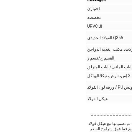
اختياري
مخصصة
الـ UPVC
Q355 الفولاذ الحديدي
ت، مكتب، تغذية الدواجن
القسم ج/قسم ز
لباب الملتف/الباب المنزلق
هيكل الفولاذ
عدنية. تم تصميمها مع هيكل فولاذ
ISO90.هذا المبنى ورشة العمل مناسبة لأي حجم من المشاريع، من 500 متر مربع فما فوق. يتراوح السعر