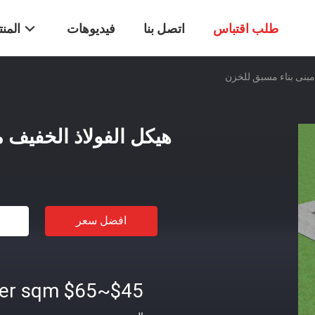
طلب اقتباس
اتصل بنا
فيديوهات
المن
مبنى بناء مسبق للخزن
هيكل الفولاذ الخفيف 
افضل سعر
$45~$65 per sqm