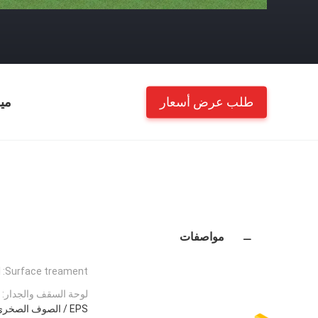
طلب عرض أسعار
مي
مواصفات
d
Surface treament:
لوحة السقف والجدار:
EPS / الصوف الصخري / لوحة ساندويتش PU / لوح ألوان فولاذي