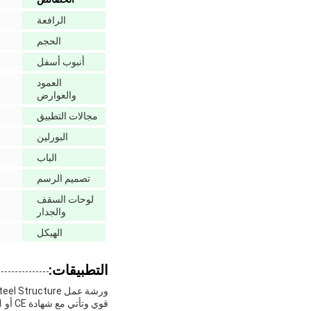
الرافعة
الحجم
أنبوب أسفل
العمود
والعوارض
مجالات التطبيق
البورلين
الباب
تصميم الرسم
لوحات السقف
والجدار
الهيكل
التطبيقات: