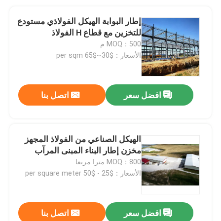
إطار البوابة الهيكل الفولاذي مستودع
للتخزين مع قطاع H الفولاذ
MOQ：500 م
الأسعار：$30~$65 per sqm
افضل سعر
اتصل بنا
الهيكل الصناعي من الفولاذ المجهز
مخزن إطار البناء المبنى المرآب
MOQ：800 مترا مربعا
الأسعار：$25 - $50 per square meter
افضل سعر
اتصل بنا