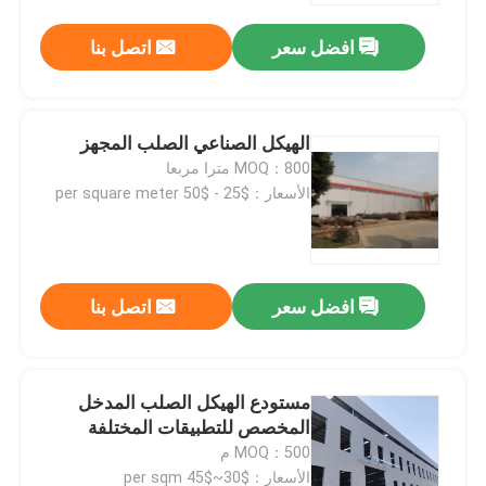
افضل سعر
اتصل بنا
الهيكل الصناعي الصلب المجهز
MOQ：800 مترا مربعا
الأسعار：$25 - $50 per square meter
افضل سعر
اتصل بنا
بيت
مستودع الهيكل الصلب المدخل
منتجات
المخصص للتطبيقات المختلفة
MOQ：500 م
أشرطة فيديو
الأسعار：$30~$45 per sqm