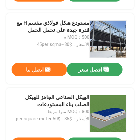
مستودع هيكل فولاذي مقسم H مع
قدرة جيدة على تحمل الحمل
MOQ：500 م
الأسعار：$30~$45per sqm
افضل سعر
اتصل بنا
الهيكل الصناعي الجاهز للهيكل
الصلب بناء المستودعات
MOQ：800 مترا مربعا
الأسعار：$35 - $50 per square meter