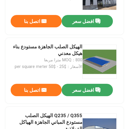
معلومات عنا
افضل سعر
اتصل بنا
جولة في المعمل
الهيكل الصلب الجاهزة مستودع بناء
رقابة جودة
هيكل معدني
MOQ：800 مترا مربعا
الأسعار：$25 - $50 per square meter
اطلب اقتباس
مستودع الهيكل الصلب
افضل سعر
اتصل بنا
ورشة الهياكل الفولاذية
Q235 / Q355 الهيكل الصلب
مستودع المباني الجاهزة الهياكل
هيكل فولاذي خفيف الوزن
الفولاذية