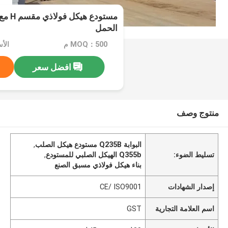
مستودع
الحمل
MOQ：500 م
الأسعار
افضل سعر
منتوج وصف
البوابة Q235B مستودع هيكل الصلب
,
تسليط الضوء:
Q355b الهيكل الصلبي للمستودع
,
بناء هيكل فولاذي مسبق الصنع
إصدار الشهادات
CE/ ISO9001
اسم العلامة التجارية
GST