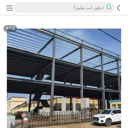
4
/
2