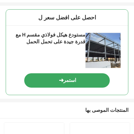
احصل على افضل سعر ل
مستودع هيكل فولاذي مقسم H مع
قدرة جيدة على تحمل الحمل
استمر
المنتجات الموصى بها