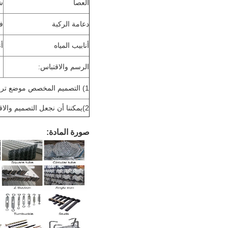
العصا
ش
دعامة الركبة
فو
أنابيب المياه
أن
الرسم والاقتباس:
1) التصميم المخصص موضع ترحيب
2)يمكننا أن نجعل التصميم والاقتباس وفقا لمتطلباتك أو رسمك
صورة المادة: