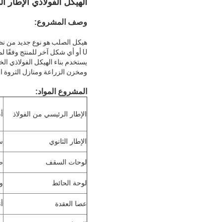
الهيكل الفولاذي الإطار ا
وصف المشروع:
U أو أي شكل آخر للمنتج وفقًا لمتطلبات العميل، السقف والجدران باستخدام مجموعة متنوعة من الألواح والمكونات الأخرى مثل النوافذ والأبواب.
يستخدم بناء الهيكل الفولاذي ا
ومخزن الزراعة ومنازل الثروة ال
المشروع
المواد:
الإطار الرئيسي من الفولاذ
أس
الإطار الثانوي
س
لوحات السقف
ص
لوحة الحائط
و
عصا العقدة
أن