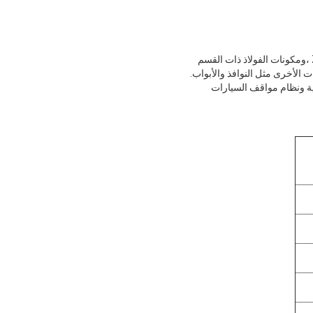
هيكل الصلب هو نوع جديد من نظام هيكل المبنى الذي يتكون من الإطار الصلب الرئيسي المرتبط بقطع H ، قسم Z ،ومكونات الفولاذ ذات القسم
ية ونظام مواقف السيارات