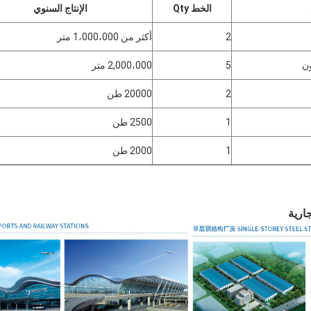
الخط Qty
الإنتاج السنوي
2
أكثر من 1،000،000 متر
ون
5
2,000،000 متر
2
20000 طن
1
2500 طن
1
2000 طن
جارية