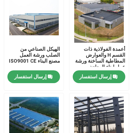
معلومات عنا
جولة في المعمل
أعمدة الفولاذية ذات
الهيكل الصناعي من
رقابة جودة
القسم H والعوارض
الصلب ورشة العمل
المطاطية الساخنة ورشة
مصنع البناء ISO9001 CE
عمل لبناء المعادن
اطلب اقتباس
إرسال استفسار
إرسال استفسار
مستودع الهيكل الصلب
ورشة الهياكل الفولاذية
هيكل فولاذي خفيف الوزن