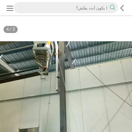
4
/
2