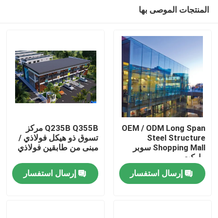
المنتجات الموصى بها
OEM / ODM Long Span
Q235B Q355B مركز
Steel Structure
تسوق ذو هيكل فولاذي /
Shopping Mall سوبر
مبنى من طابقين فولاذي
بيت
ماركت
إرسال استفسار
إرسال استفسار
منتجات
أشرطة فيديو