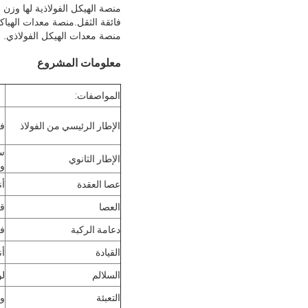
منصة الهيكل الفولاذية لها وزن 
فائقة الثقل.منصة معدات الهياك
منصة معدات الهيكل الفولاذي.
معلومات المشروع
المواصفات:
الإطار الرئيسي من الفولاذ
فولاذ قس
سد
الإطار الثانوي
وغ
عصا العقدة
أن
العصا
قط
دعامة الركبة
فو
القيادة
أن
السلالم
لو
التعبئة
وف