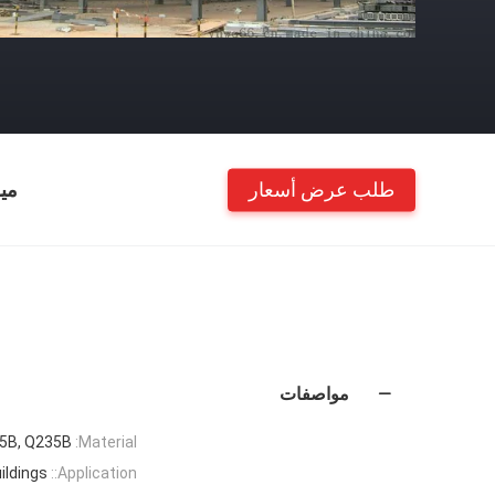
طلب عرض أسعار
مي
مواصفات
5B, Q235B
Material:
ildings
Application::