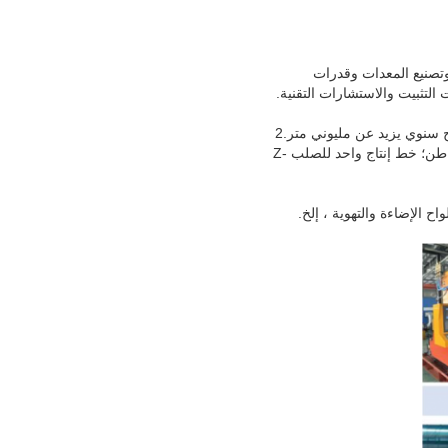
 كاملة وتصنيع المعدات وقدرات
 التثبيت والاستشارات التقنية.
لدينا خطان لإنتاج ألواح المركبة بإنتاج سنوي يزيد عن مليون متر، وخمس خطوط إنتاج ألواح الفولاذ الملونة بإنتاج سنوي يزيد عن مليوني متر.2
خطوط إنتاج CNC H-beam مع إنتاج سنوي 20،000 طن؛ خط إنتاج واحد للشعاع C مع إنتاج سنوي قدره 2500 طن؛ خط إنتاج واحد للصلب Z-
 الإضاءة والتهوية ، إلخ.