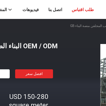
طلب اقتباس
اتصل بنا
فيديوهات
المن
OEM / ODM البناء الصلب المجلفن منصة البناء GB
افضل سعر
USD 150-280
square meter