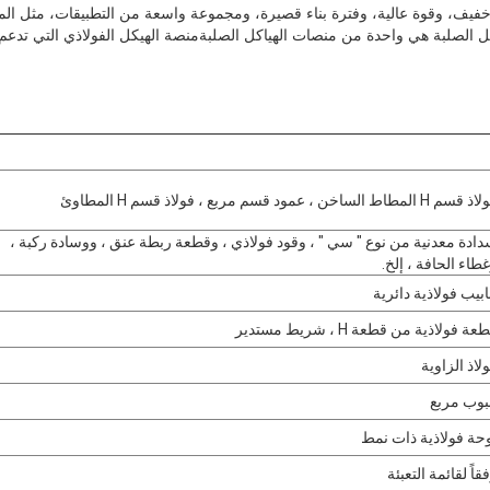
خفيف، وقوة عالية، وفترة بناء قصيرة، ومجموعة واسعة من التطبيقات، مثل المبان
ل الصلبة هي واحدة من منصات الهياكل الصلبةمنصة الهيكل الفولاذي التي تدعم 
م H المطاط الساخن ، عمود قسم مربع ، فولاذ قسم H المطاوئ
ادة معدنية من نوع " سي " ، وقود فولاذي ، وقطعة ربطة عنق ، ووسادة ركبة ،
طاء الحافة ، إلخ.
ابيب فولاذية دائرية
عة فولاذية من قطعة H ، شريط مستدير
لاذ الزاوية
بوب مربع
حة فولاذية ذات نمط
قاً لقائمة التعبئة