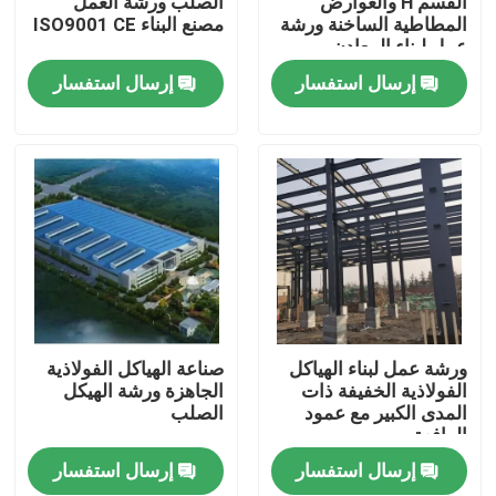
القسم H والعوارض
الصلب ورشة العمل
المطاطية الساخنة ورشة
مصنع البناء ISO9001 CE
عمل لبناء المعادن
معلومات عنا
إرسال استفسار
إرسال استفسار
جولة في المعمل
رقابة جودة
اطلب اقتباس
مستودع الهيكل الصلب
ورشة عمل لبناء الهياكل
صناعة الهياكل الفولاذية
الفولاذية الخفيفة ذات
الجاهزة ورشة الهيكل
المدى الكبير مع عمود
الصلب
ورشة الهياكل الفولاذية
الرافعة
إرسال استفسار
إرسال استفسار
هيكل فولاذي خفيف الوزن