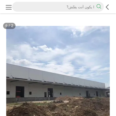
6
/
2