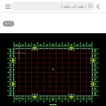
4
/
2