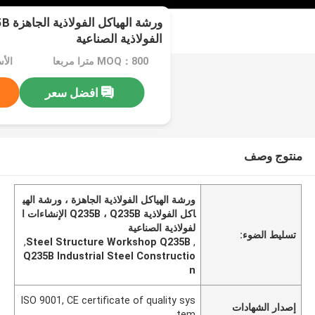
الفولاذية الصناعية
MOQ：800 مترا مربعا
افضل سعر
منتوج وصف
ورشة الهياكل الفولاذية الجاهزة ، ورشة الهي
اكل الفولاذية Q235B ، Q235B الإنشاءات ا
لفولاذية الصناعية
تسليط الضوء:
,
Steel Structure Workshop Q235B
,
Q235B Industrial Steel Constructio
n
ISO 9001, CE certificate of quality sys
إصدار الشهادات
tem