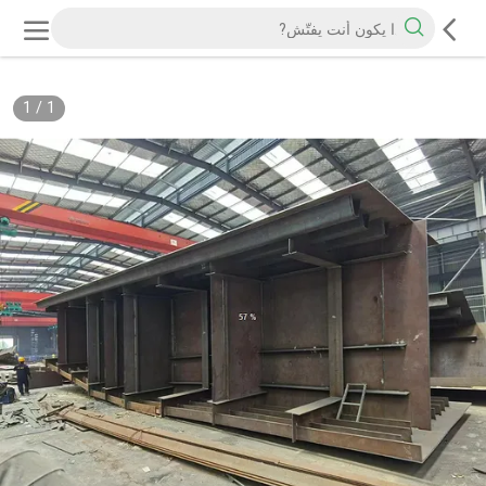
1
/
1