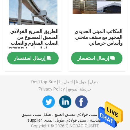
مبنى فولاذي مسبق الصنع
المكاتب المبنى الحديدي
الطريق السريع الفولاذي
منصة الهيكل الصلب
المجهر مع سقف منحني
المسبق المصنوع من
وأساس خرساني
الصلب المقاوم والصلب
مع مواد الصلب Q355B /
مركز تسوق ذو هيكل فولاذي
Q235B
إرسال استفسار
إرسال استفسار
مزرعة الهياكل الفولاذية
منزل
حول نا
اتصل بنا
Desktop Site
الهيكل الصلب بيت الخنزير
خريطة الموقع
Privacy Policy
مبنى تجاري فولاذي
الصين مبنى فولاذي مسبق الصنع ، هيكل مبنى مسبق
الهندسة ، مبنى فولاذي طويل المدى supplier.
ملعب الهيكل الصلب
Copyright © 2026 QINGDAO GUSITE