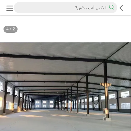
4
/
2