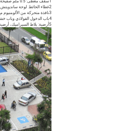
1سقف مغطى: 0.5 ملم صفيحة فولاذية معدنية + 50 ملم ألواح EPS ساندويتش كالسقف الداخلي
2غطاء الحائط: لوحة ساندويتش 75 ملم
3نافذة متحركة من الألومنيوم مع شبكة أمنية
4باب الدخول الفولاذي وباب خشبي مركب
5أرضية: بلاط السيراميك، أرضية خشبية مطوية