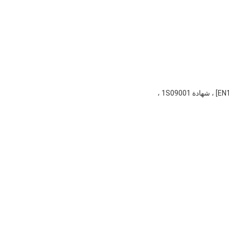
لديها شهادة تأهيل إدارة المشاريع المتعاقدة في الخارج الصادرة عن وزارة التجارة الصينية ، شهادة CE [شهادة EN1090] ، شهادة 1S09001 ،