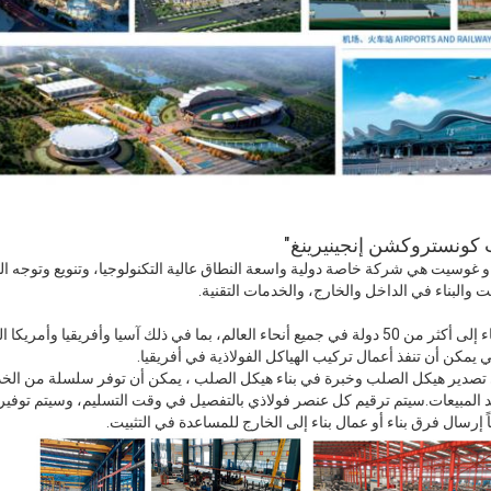
كونستروكشن إنجينيرينغ"
ام 2014، تشينغداو غوسيت هي شركة خاصة دولية واسعة النطاق عالية التكنولوجيا، وتنويع وتوج
يت والبناء في الداخل والخارج، والخدمات التقنية.
تم تصدير المنتجات وخدمات البناء إلى أكثر من 50 دولة في جميع أنحاء العالم، بما في ذلك آسيا وأف
 يمكن أن تنفذ أعمال تركيب الهياكل الفولاذية في أفريقيا.
تصدير هيكل الصلب وخبرة في بناء هيكل الصلب ، يمكن أن توفر سلسلة من الخدم
عد المبيعات.سيتم ترقيم كل عنصر فولاذي بالتفصيل في وقت التسليم، وسيتم توفير
اً إرسال فرق بناء أو عمال بناء إلى الخارج للمساعدة في التثبيت.