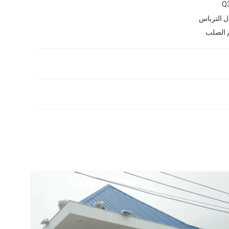
Q
ل الترباس