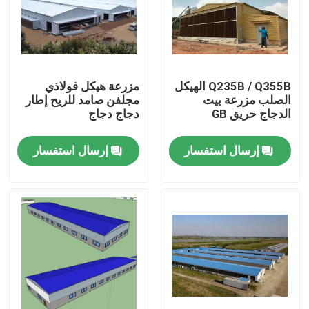
معلومات عنا
جولة في المعمل
Q235B / Q355B الهيكل
مزرعة هيكل فولاذي
الصلب مزرعة بيت
مجلفن صامد للريح إطار
الدجاج حريق GB
دجاج دجاج
رقابة جودة
إرسال استفسار
إرسال استفسار
اطلب اقتباس
مستودع الهيكل الصلب
ورشة الهياكل الفولاذية
هيكل فولاذي خفيف الوزن