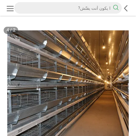
4
/
2