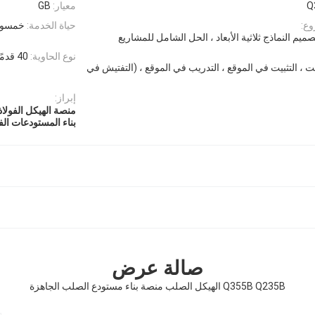
Q
معيار:
GB
وع:
حياة الخدمة:
خمسون
ميم النماذج ثلاثية الأبعاد ، الحل الشامل للمشاريع
نوع الحاوية:
40 قدمًا HC ، 20 قدمًا GP
نت ، التثبيت في الموقع ، التدريب في الموقع ، (التفتيش في
إبراز:
منصة الهيكل الفولاذي 5B
بناء المستودعات الف
صالة عرض
Q355B Q235B الهيكل الصلب منصة بناء مستودع الصلب الجاهزة