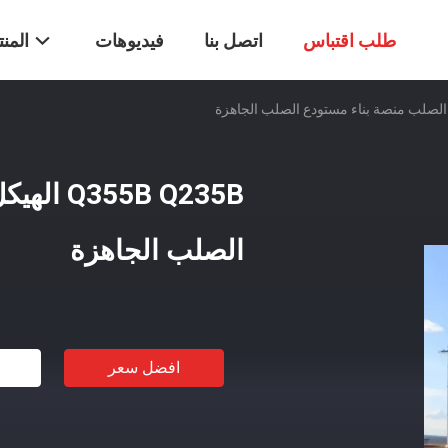
طلب اقتباس
اتصل بنا
فيديوهات
المن
5B Q235B
الصلب الجاهزة
افضل سعر