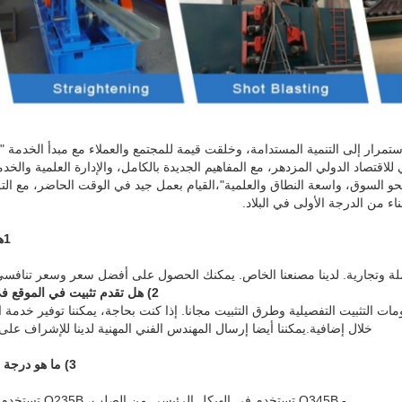
رار إلى التنمية المستدامة، وخلقت قيمة للمجتمع والعملاء مع مبدأ الخدمة "الج
ي للاقتصاد الدولي المزدهر، مع المفاهيم الجديدة بالكامل، والإدارة العلمية والخد
نحو السوق، واسعة النطاق والعلمية"،القيام بعمل جيد في الوقت الحاضر، مع ال
ء من الدرجة الأولى في البلاد.
1هل أنت شركة تصنيع أو تجارية؟
 وتجارية. لدينا مصنعنا الخاص. يمكنك الحصول على أفضل سعر وسعر تنافسي. 
2) هل تقدم تثبيت في الموقع في الخارج للمباني البنية الصلبة؟
ات التثبيت التفصيلية وطرق التثبيت مجانا. إذا كنت بحاجة، يمكننا توفير خدمة 
خلال إضافية.يمكننا أيضا إرسال المهندس الفني المهنية لدينا للإشراف على
3) ما هو درجة جودة مكونات الهيكل الفولاذي؟
- Q345B تستخدم في الهيكل الرئيسي من الصلب، Q235B تستخدم في الهيكل الثانوي من الصلب.