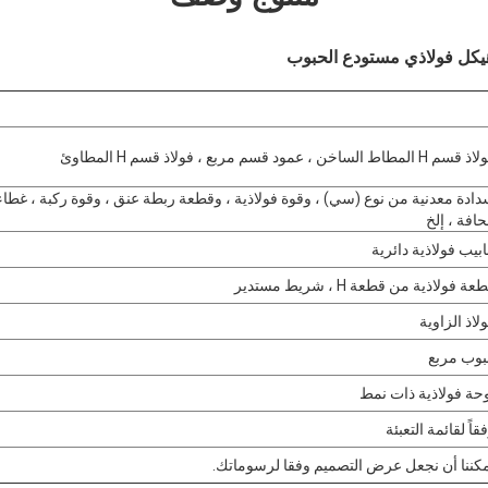
 هيكل فولاذي مستودع الحبوب
م H المطاط الساخن ، عمود قسم مربع ، فولاذ قسم H المطاوئ
ادة معدنية من نوع (سي) ، وقوة فولاذية ، وقطعة ربطة عنق ، وقوة ركبة ، غطاء
حافة ، إلخ
ابيب فولاذية دائرية
عة فولاذية من قطعة H ، شريط مستدير
لاذ الزاوية
بوب مربع
حة فولاذية ذات نمط
قاً لقائمة التعبئة
كننا أن نجعل عرض التصميم وفقا لرسوماتك.