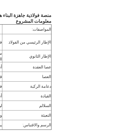
منصة فولاذية جاهزة البناء
معلومات المشروع
المواصفات:
الإطار الرئيسي من الفولاذ
فولاذ قس
سد
الإطار الثانوي
ال
عصا العقدة
أن
العصا
قط
دعامة الركبة
فو
القيادة
أن
السلالم
لو
التعبئة
وف
الرسم والاقتباس:
يم