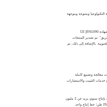
صة عالية التكنولوجيا ومتنوعة وموجهة
يمتلك Gusite شهادة التأهيل لإدارة المشاريع المتعاقدة في الخارج الصينية الصادرة عن وزارة التجارة الصينية ، شهادة CE [EN1090
ام والطريق". تم تصدير المنتجات
لشمالية والجنوبية. بالإضافة إلى ذلك، تم
يها معدات معالجة وتصنيع كاملة
ع خدمات التثبيت والاستشارات
الشركة لديها خطين لإنتاج ألواح المركبة بإنتاج سنوي يزيد عن 1 مليون متر ؛ 5 خطوط إنتاج ألواح الفولاذ الملونة بإنتاج سنوي يزيد عن 2 مليون
متر ؛2 خطوط إنتاج CNC H-beam مع إنتاج سنوي 20000 طن: خط إنتاج واحد للشعاع C بإنتاج سنوي قدره 2500 طن؛ خط إنتاج واحد