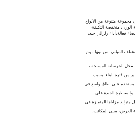
H  أو Z purlin. السقف والجدار يستخدمون مجموعة متنوعة من الألواح
ة الوزن، منخفضة التكلفة،
اء فعالة،أداء زلزالي جيد،
ف المباني. من بينها ، يتم
حل محل الخرسانة المسلحة ،
ر من فترة البناء. بسبب
ذلك يستخدم على نطاق واسع في
ع، والسيطرة الجيدة على
ل متزايد مزاياها المتميزة في
ة العرض، مبنى المكاتب،