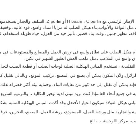
مبنى الهيكل الصلب مصنوع من الإطار الرئيسي مع beam ، C purlin
ثل النوافذ والأبواب.بناء هيكل الصلب له مزايا امتداد واسع، قوة عالية، وخفيف
اقة، مظهر جميل، وقت بناء قصير، تأثير جيد من العزل، حياة طويلة استخدام، فض
م هيكل الصلب على نطاق واسع في ورش العمل والمصانع والمستودعات في مختل
 واسع في الملاعب ،مثل ملعب العش الطيور الشهير في بكين.
ة التقليدية ، تستخدم المباني الهيكلية الصلبة لوحات الصلب أو قطعة الصلب لت
زلازل.ولأن المكون يمكن أن يصنع في المصنع، تركيب الموقع، وبالتالي تقليل كبي
، فإنه يمكن أن تقلل إلى حد كبير من نفايات البناء، وحماية بيئة أكثر خضراء،ل
ية في جميع أنحاء العالمإذا كنت تريد مبنى لديه توفير التكاليف، والترميم السري
لمباني هيكل الفولاذ سيكون الخيار الأفضل.وقد أكدت المباني الهيكلية الصلبة بشك
ية والتجارية مثل ورشة العمل، المستودع، ورشة العمل، المصنع، التخزين، غرف
ب، مركز اللوجستيات، الخ