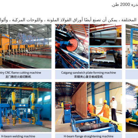
المختلفة ، يمكن أن تصنع أيضًا أوراق الفولاذ الملونة ، واللوحات المركبة ، وألواح 