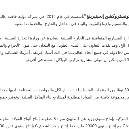
نستروكشن إنجينيرينغ"
تأسست في عام 2014. هي شركة دولية خا
التصميم والإنتاجالتثبيت والبناء في الداخل والخارج، والخدمات التقنية.
certificatel ] ، شهادة ISO9001 ،الخ، وقد نفذت التعاون على المدى الطويل مع البلدان على طول "الحز
الحالية وخدمات البناء إلى أكثر من 50 دولة في جميع أنحاء العالم،بما في ذلك آسيا، أفريقيا، أمريكا ا
 التي يمكن أن تتولى مشاريع تركيب الهياكل الصلبة في أفريقيا.
يمكن للشركة أن تنتج أكثر من 30 نوعًا من المنتجات المتسلسلة ذات الهياكل والمواصفات المختلفة. لد
ر مجموعة كاملة من المواد المطلوبة لمشاريع بناء الهياكل الصلبة، وتوفير جمي