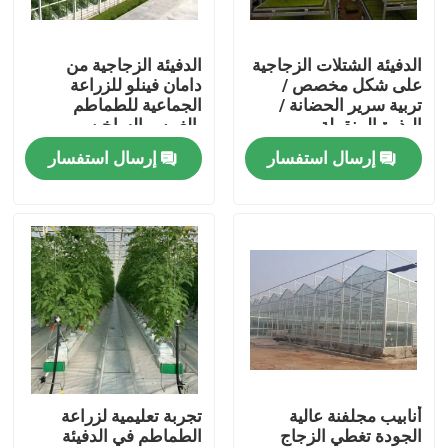
معلومات عنا
الدفيئة الشتلات الزجاجية
الدفيئة الزجاجية من
على شكل مخصص /
دامان فينلو للزراعة
تربية سرير الحضانة /
الجماعية للطماطم
جولة في المعمل
البذرة المنقولة
بالغمس الساخن
المجلفن
إرسال استفسار
إرسال استفسار
رقابة جودة
اطلب اقتباس
مستودع الهيكل الصلب
ورشة الهياكل الفولاذية
أنابيب مجلفنة عالية
تجربة تعليمية لزراعة
الجودة تغطي الزجاج
الطماطم في الدفيئة
هيكل فولاذي خفيف الوزن