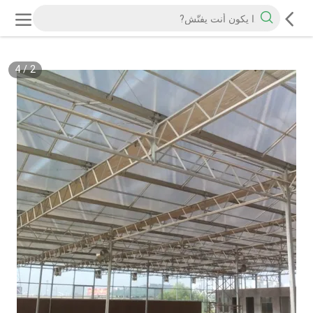
4
/
2