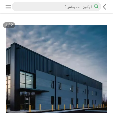
4
/
2