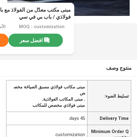
مبنى مكتب معدّل من الفولاذ مع ب
فولاذي / باب بي في سي
MOQ：customization
الأسعار
افضل سعر
منتوج وصف
مبنى مكاتب فولاذي مسبق الصياغة مخص
ص
تسليط الضوء:
,
مبنى المكاتب الفولاذية
,
مبنى فولاذي مخصص للمكاتب
45 days
Delivery Time
Minimum Order Q
customization