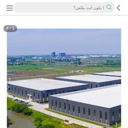
4
/
2