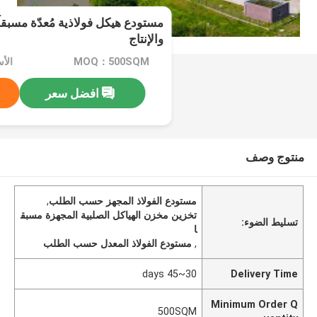
مستودع هيكل فولاذية مُعدّة مسبق
والإنتاج
MOQ：500SQM
افضل سعر
منتوج وصف
مستودع الفولاذ المجهز حسب الطلب
,
تخزين مخزن الهياكل الصلبية المجهزة مسبق
تسليط الضوء:
ا
,
مستودع الفولاذ المعدل حسب الطلب
30~45 days
Delivery Time
Minimum Order Q
500SQM