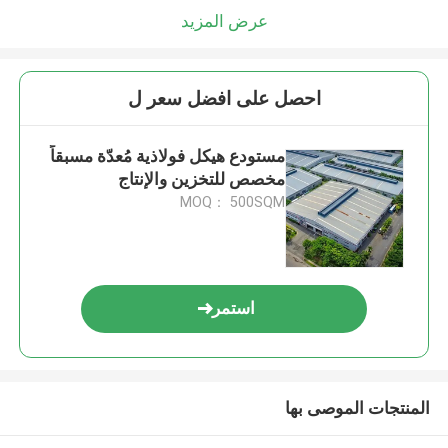
عرض المزيد
احصل على افضل سعر ل
مستودع هيكل فولاذية مُعدّة مسبقاً
مخصص للتخزين والإنتاج
MOQ： 500SQM
استمر
المنتجات الموصى بها