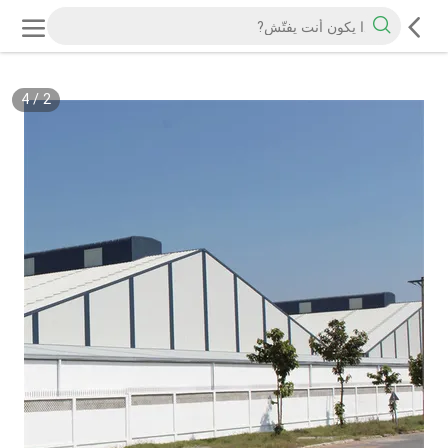
4
/
2