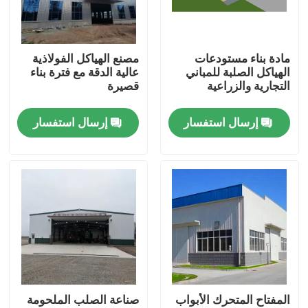
معلومات عنا
مادة بناء مستودعات
مصنع الهياكل الفولاذية
الهياكل الصلبة للمباني
عالية الدقة مع فترة بناء
جولة في المعمل
التجارية والزراعية
قصيرة
إرسال استفسار
إرسال استفسار
رقابة جودة
اطلب اقتباس
مستودع الهيكل الصلب
ورشة الهياكل الفولاذية
المفتاح المتحرك الأبواب
صناعة الصلب الملحومة
هيكل فولاذي خفيف الوزن