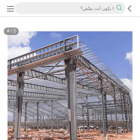
4
/
2