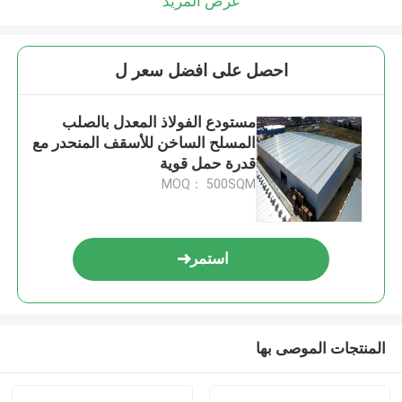
عرض المزيد
احصل على افضل سعر ل
مستودع الفولاذ المعدل بالصلب
المسلح الساخن للأسقف المنحدر مع
قدرة حمل قوية
MOQ： 500SQM
استمر
المنتجات الموصى بها