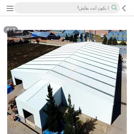
4
/
2