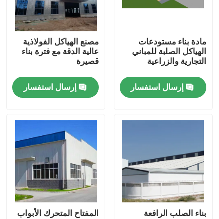
معلومات عنا
مادة بناء مستودعات
مصنع الهياكل الفولاذية
الهياكل الصلبة للمباني
عالية الدقة مع فترة بناء
جولة في المعمل
التجارية والزراعية
قصيرة
إرسال استفسار
إرسال استفسار
رقابة جودة
اطلب اقتباس
مستودع الهيكل الصلب
ورشة الهياكل الفولاذية
بناء الصلب الرافعة
المفتاح المتحرك الأبواب
هيكل فولاذي خفيف الوزن