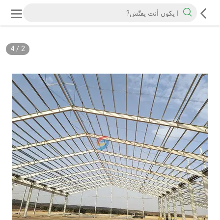
4
/
2