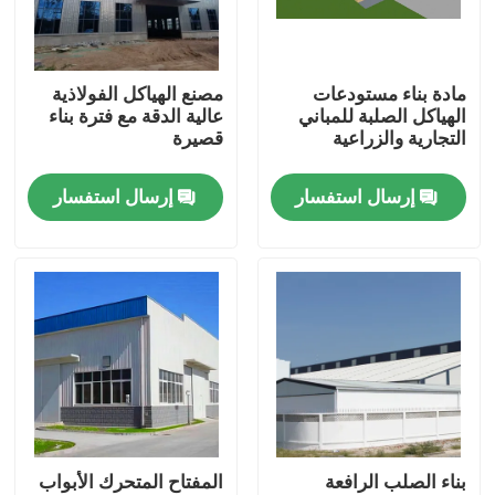
معلومات عنا
مادة بناء مستودعات
مصنع الهياكل الفولاذية
الهياكل الصلبة للمباني
عالية الدقة مع فترة بناء
جولة في المعمل
التجارية والزراعية
قصيرة
إرسال استفسار
إرسال استفسار
رقابة جودة
اطلب اقتباس
مستودع الهيكل الصلب
ورشة الهياكل الفولاذية
بناء الصلب الرافعة
المفتاح المتحرك الأبواب
هيكل فولاذي خفيف الوزن