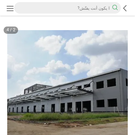
4
/
2