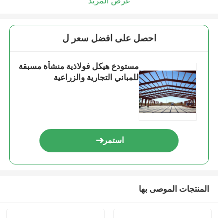
عرض المزيد
احصل على افضل سعر ل
مستودع هيكل فولاذية منشأة مسبقة
للمباني التجارية والزراعية
استمر
المنتجات الموصى بها