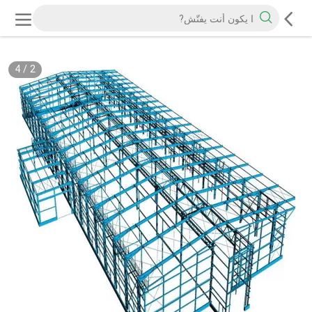
4
/
2