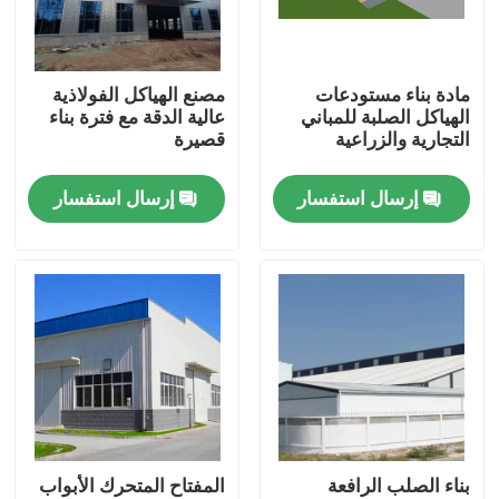
معلومات عنا
مادة بناء مستودعات
مصنع الهياكل الفولاذية
الهياكل الصلبة للمباني
عالية الدقة مع فترة بناء
جولة في المعمل
التجارية والزراعية
قصيرة
إرسال استفسار
إرسال استفسار
رقابة جودة
اطلب اقتباس
مستودع الهيكل الصلب
ورشة الهياكل الفولاذية
بناء الصلب الرافعة
المفتاح المتحرك الأبواب
هيكل فولاذي خفيف الوزن