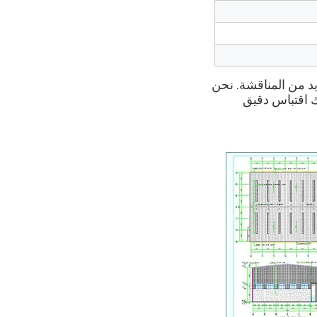
رسومات الخطط والاقتباسات المتاحة! يرجى الشعور بالحرية في الاتصال لمزيد من المناقشة. نحن 
نتطلع إلى العمل معك مع المواد ذات الجودة الجيدة والسعر التنافسي.من أجل إعطائك اقتباس دقيق 