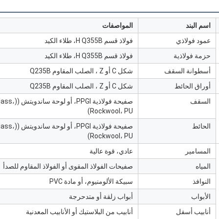
اسم البند
المواصفات
عمود فولاذي
فولاذ قسم H Q355B، طلاء الكيد
حزمة فولاذية
فولاذ قسم H Q355B، طلاء الكيد
أسطوانة السقف
شكل C أو Z ، الصلب المقاوم Q235B
أوراق الحائط
شكل C أو Z ، الصلب المقاوم Q235B
السقف
صفيحة فولاذية GI
Rockwool، PU)
الحائط
صفيحة فولاذية GI
Rockwool، PU)
المسامير
عادي، قوة عالية
المياه
صفيحات الفولاذ المقوى أو الفولاذ المقاوم للصدأ
النوافذ
سبيكة الألومنيوم، أو مادة PVC
الأبواب
أبواب زلقة أو متدحرجة
أنابيب أسفل
أنابيب من البلاستيك أو الأنابيب المعدنية