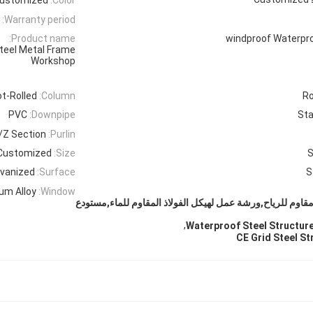
Warranty period:
Product name:
windproof Waterpro
teel Metal Frame
Workshop
t-Rolled
Column:
Ro
PVC
Downpipe:
Sta
/Z Section
Purlin:
Customized
Size:
S
lvanized
Surface:
S
um Alloy
Window:
اوم للرياح,ورشة عمل لهيكل الفولاذ المقاوم للماء,مستودع
,
Waterproof Steel Structu
CE Grid Steel S