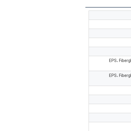
PP، أو لوحة ساندويتش ((EPS، Fiberglass،
PP، أو لوحة ساندويتش ((EPS، Fiberglass،