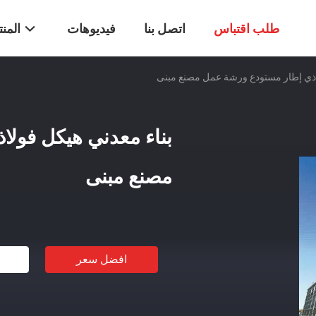
طلب اقتباس
اتصل بنا
فيديوهات
المن
اذي إطار مستودع ورشة عمل مصنع مبنى
بناء معدني هيكل فول
مصنع مبنى
افضل سعر