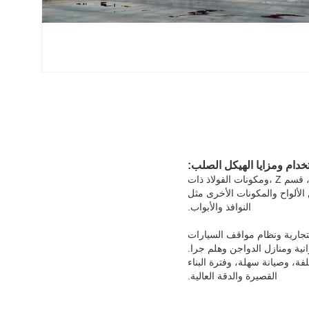
دام ومزايا الهيكل الصلب:
هيكل الصلب هو نوع جديد من نظام هيكل المبنى الذي يتكون من الإطار الصلب الرئيسي المرتبط بقطع H ، قسم Z ،ومكونات الفولاذ ذات
 الألواح والمكونات الأخرى مثل
النوافذ والأبواب.
تجارية ونظام مواقف السيارات
نية ومنازل الدواجن وهلم جرا.
لفة، وصيانة سهلة، وفترة البناء
القصيرة والدقة العالية.