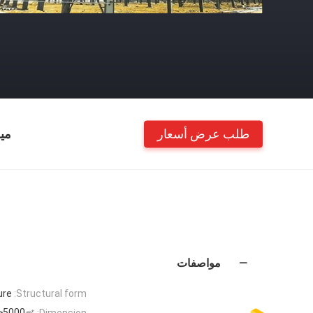
طلب عرض أسعار
مي
مواصفات
ure
Structural form:
 ≥5000㎡
Dimension: