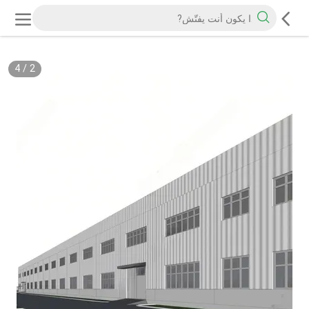
4
/
2