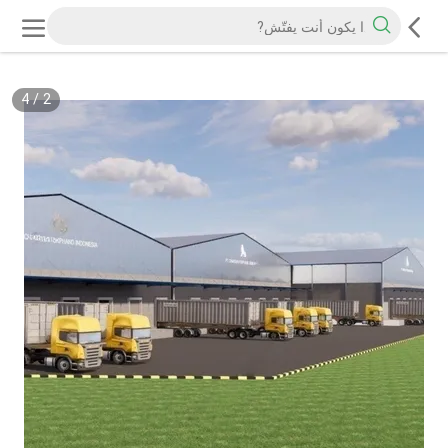
4
/
2