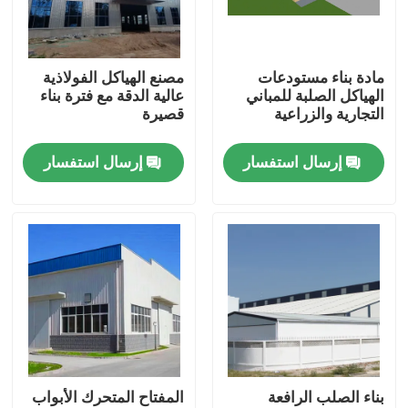
معلومات عنا
مادة بناء مستودعات
مصنع الهياكل الفولاذية
الهياكل الصلبة للمباني
عالية الدقة مع فترة بناء
جولة في المعمل
التجارية والزراعية
قصيرة
إرسال استفسار
إرسال استفسار
رقابة جودة
اطلب اقتباس
مستودع الهيكل الصلب
ورشة الهياكل الفولاذية
بناء الصلب الرافعة
المفتاح المتحرك الأبواب
هيكل فولاذي خفيف الوزن