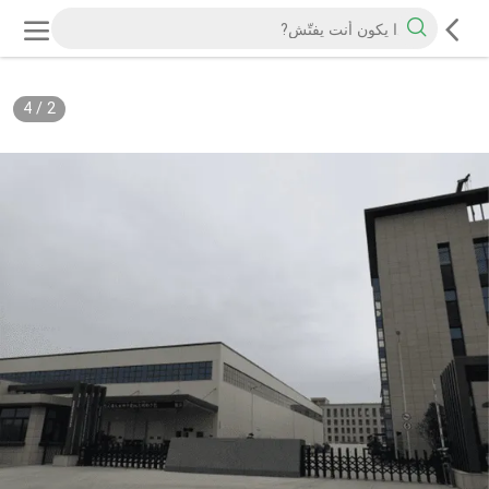
4
/
2