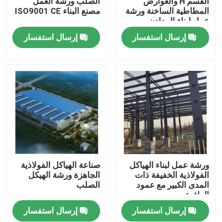
القسم H والعوارض
الصلب ورشة العمل
المطاطية الساخنة ورشة
مصنع البناء ISO9001 CE
عمل لبناء المعادن
معلومات عنا
إرسال استفسار
إرسال استفسار
جولة في المعمل
رقابة جودة
اطلب اقتباس
مستودع الهيكل الصلب
ورشة عمل لبناء الهياكل
صناعة الهياكل الفولاذية
الفولاذية الخفيفة ذات
الجاهزة ورشة الهيكل
المدى الكبير مع عمود
الصلب
ورشة الهياكل الفولاذية
الرافعة
إرسال استفسار
إرسال استفسار
هيكل فولاذي خفيف الوزن