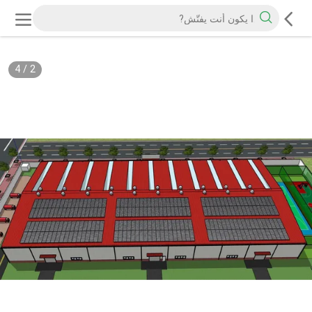
4
/
2