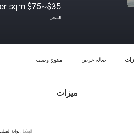
$35~$75 per sqm
السعر
زات
صالة عرض
منتوج وصف
ميزات
الهيكل:
بوابة الصلب