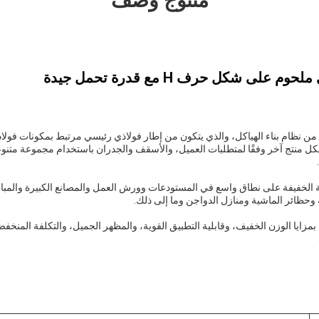
منتوج وصف
على شكل حرف H مع قدرة تحمل جيدة
حرف U أو أي شكل منتج آخر وفقًا لمتطلبات العميل، والأسقف والجدران باستخدام مجموعة مت
ذية الخفيفة على نطاق واسع في المستودعات وورش العمل والمصانع الكبيرة والمبا
 وحظائر الماشية ومنازل الدواجن وما إلى ذلك.
ة بمزايا الوزن الخفيف، وقابلية التطبيق القوية، والمظهر الجميل، والتكلفة المنخف