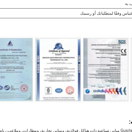
:
تشمل المنتجات الرئيسية لـ Gusite مباني صناعية ذات هياكل فولاذية، ومباني تجارية، ومطارات، وم