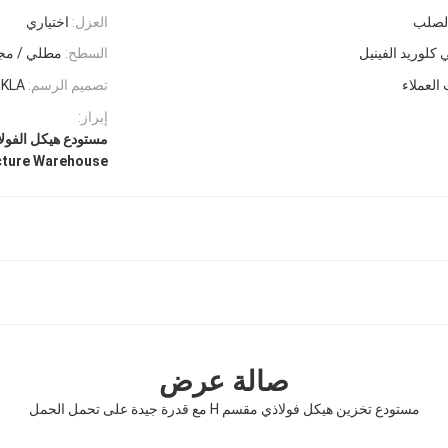
العزل:
اختياري
 كلوريد الفينيل
السطح:
مطلي / مج
 العملاء
تصميم الرسم:
EKLA
إبراز:
مستودع هيكل الفولاذ المطاوئ CE,مستودع هيك
ucture Warehouse
صالة عرض
مستودع تخزين هيكل فولاذي مقسم H مع قدرة جيدة على تحمل الحمل