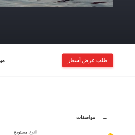
طلب عرض أسعار
مي
مواصفات
النوع:
مستودع