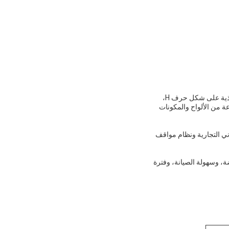
الهيكل الفولاذي هو نوع جديد من نظام بناء الهياكل، والذي يتكون من إطار فولاذي رئيسي مرتبط بمكونات فولاذية على شكل حرف H،
نوعة من الألواح والمكونات
ني التجارية ونظام مواقف
ضة، وسهولة الصيانة، وفترة