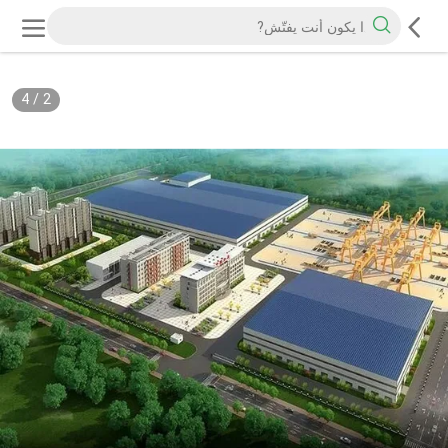
4
/
2