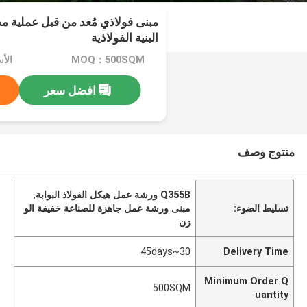
مبنى فولاذي مُعد من قبل عملية م
البنية الفولاذية
MOQ：500SQM
افضل سعر
منتوج وصف
Q355B ورشة عمل هيكل الفولاذ البوابة
,
تسليط الضوء:
مبنى ورشة عمل جاهزة للصناعة خفيفة الو
زن
30~45days
Delivery Time
Minimum Order Q
500SQM
uantity