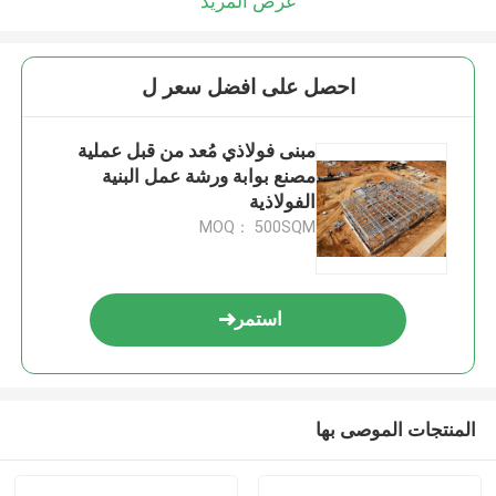
عرض المزيد
احصل على افضل سعر ل
مبنى فولاذي مُعد من قبل عملية
مصنع بوابة ورشة عمل البنية
الفولاذية
MOQ： 500SQM
استمر
المنتجات الموصى بها