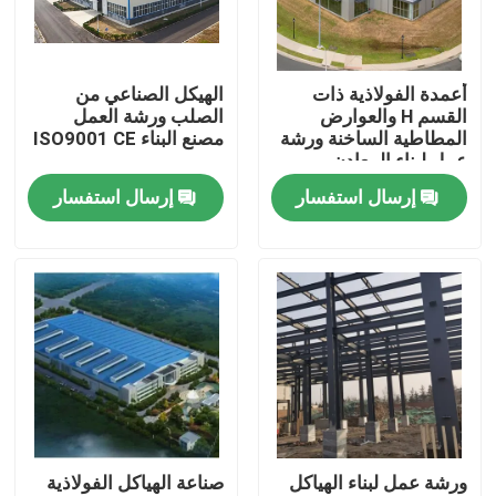
معلومات عنا
أعمدة الفولاذية ذات
الهيكل الصناعي من
القسم H والعوارض
الصلب ورشة العمل
جولة في المعمل
المطاطية الساخنة ورشة
مصنع البناء ISO9001 CE
عمل لبناء المعادن
إرسال استفسار
إرسال استفسار
رقابة جودة
اطلب اقتباس
مستودع الهيكل الصلب
ورشة الهياكل الفولاذية
ورشة عمل لبناء الهياكل
صناعة الهياكل الفولاذية
هيكل فولاذي خفيف الوزن