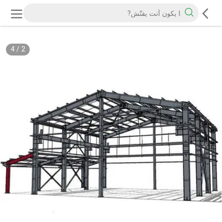
4
/
2