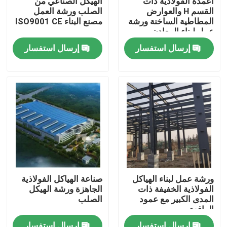
أعمدة الفولاذية ذات
الهيكل الصناعي من
القسم H والعوارض
الصلب ورشة العمل
المطاطية الساخنة ورشة
مصنع البناء ISO9001 CE
معلومات عنا
عمل لبناء المعادن
إرسال استفسار
إرسال استفسار
جولة في المعمل
رقابة جودة
اطلب اقتباس
مستودع الهيكل الصلب
ورشة عمل لبناء الهياكل
صناعة الهياكل الفولاذية
الفولاذية الخفيفة ذات
الجاهزة ورشة الهيكل
ورشة الهياكل الفولاذية
المدى الكبير مع عمود
الصلب
الرافعة
هيكل فولاذي خفيف الوزن
إرسال استفسار
إرسال استفسار