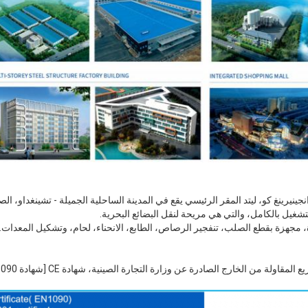
رينغ كو، ليتد المقر الرئيسي يقع في المدينة الساحلية الجميلة - تشينغداو، الصين.
تشغيل بالكامل، والتي هي مريحة لنقل البضائع البحرية.
 مجهزة بقطع الصلب، تنفجير الرصاص، الطابع، الانحناء، لحام، وتشكيل المعدات.وا
من الخارج الصادرة عن وزارة التجارة الصينية، شهادة CE [شهادة EN1090]، شهادة IS09001، إلخ.