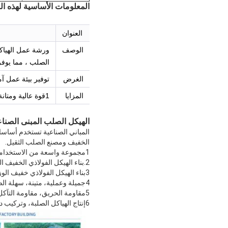
المعلومات الأساسية لهذه ا
العنوان
الوصف
ورشة عمل الهياك
الصلب ، مما يوفر
الغرض
توفير بيئة عمل آم
المزايا
1قوة عالية ومتانة، قادرة على تحمل الأحمال الثقيلة والظروف الجوية السيئة.
الهيكل الصلب المبنى الصنا
المباني الصناعية تستخدم أساس
الخفيف ومصنع الصلب الثقيل.
1مجموعة واسعة من الاستخدامات: قابلة للتطبيق في المصانع والمستودعات ومباني المكاتب والملاعب والملاعب الخ.
2.بناء الهيكل الفولاذي الخفيف الجودة، قوة عالية، امتداد كبير.
3بناء الهيكل الفولاذي خفيف الوزن الميت، خفض تكلفة الأساس، فترة بناء قصيرة، خفض تكلفة الاستثمار.
4جميلة وعملية، متينة، سهلة الصيانة.
5مقاومة الحريق، مقاومة التآكل.
6إنتاج الهياكل الصلبة، وتركيب درجة عالية من التصنيع، والهياكل الصلبة المباني مريحة للتنقل، وإعادة التدوير خالية من التلوث.