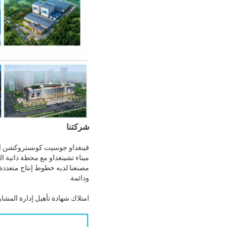
شركتنا
قينغداو جوسيت كونستروكشن انجيني
ميناء تشينغداو مع محطة ذاتية ال
مصنعنا لديه خطوط إنتاج متعددة،
ودائمة.
امتلاك شهادة تأهيل إدارة المشاريع المقاولة 