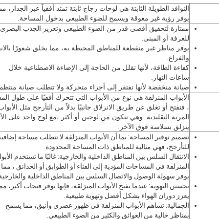
النوافذ الطويلة الثابتة هي لوحات زجاج ثابتة تمتد أفقياً عبر الجدار، مم
يوفر رؤية غير معوقة ويسمح للضوء الطبيعي بدخول المساحة.
ممتازة لتحقيق أقصى قدر من الضوء الطبيعي وتعزيز الجذب البصري
للغرفة أو المبنى.
يوفر مناظر غير متقطعة للمناطق المحيطة به، مما يخلق شعورًا بالانف
والفراغ.
كفاءة الطاقة، لأنها تقلل من الحاجة إلى الإضاءة الاصطناعية خلال
ساعات النهار.
صيانة منخفضة لأنها تفتقر إلى أجزاء متحركة ولا تتطلب صيانة منتظم
ينزلق بسلاسة فوق الآخر.
تصميم توفير المساحة: بما أن الأبواب المنزلقة لا تتطلب مساحة إضافية
للتأرجح، فهي مثالية للمناطق ذات المساحة المحدودة.
الانتقال السلس بين المناطق الداخلية والخارجية: غالبًا ما تستخدم الأبو
المنزلقة في المساحات المؤدية إلى الفناء أو الطوابق أو الحدائق ، مما
يوفر سهولة الوصول والاتصال السلس بين المناطق الداخلية والخارجية.
تحسين التهوية: عندما تفتح الأبواب المنزلقة، فإنها توفر فتحات أكبر، مم
يعزز دوران الهواء بشكل أفضل وتهوية طبيعية.
الجمالية: تساهم الأبواب المنزلقة في ظهور عصري وأنيق، مما يسمح
بمناظر خالية من العوائق والكثير من الضوء الطبيعي.