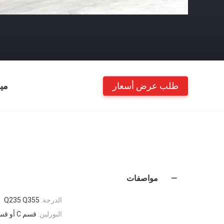
طلب عرض أسعار
مي
مواصفات
الدرجة:
Q235 Q355
البورلين:
قسم C أو قسم Z.