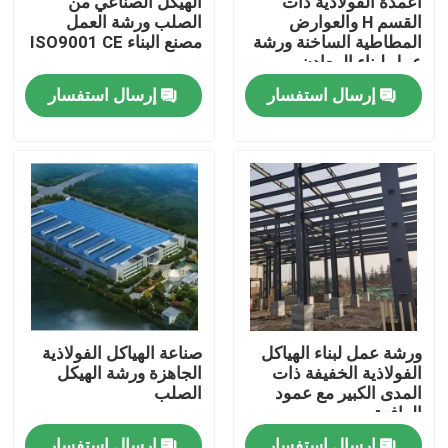
أعمدة الفولاذية ذات
الهيكل الصناعي من
القسم H والعوارض
الصلب ورشة العمل
المطاطية الساخنة ورشة
مصنع البناء ISO9001 CE
معلومات عنا
عمل لبناء المعادن
إرسال استفسار
إرسال استفسار
جولة في المعمل
رقابة جودة
اطلب اقتباس
مستودع الهيكل الصلب
ورشة عمل لبناء الهياكل
صناعة الهياكل الفولاذية
الفولاذية الخفيفة ذات
الجاهزة ورشة الهيكل
ورشة الهياكل الفولاذية
المدى الكبير مع عمود
الصلب
الرافعة
هيكل فولاذي خفيف الوزن
إرسال استفسار
إرسال استفسار