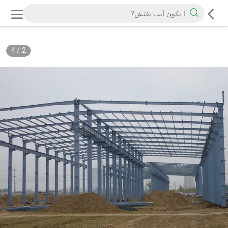
4
/
2