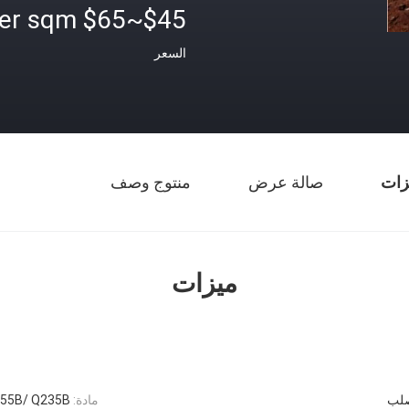
$45~$65 per sqm
السعر
زات
صالة عرض
منتوج وصف
ميزات
مادة:
Q355B/ Q235B ال