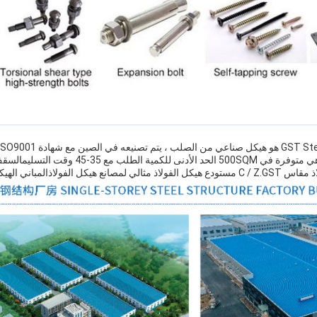
والمباني الصلبية الهيكلية ،وهي متوفرة في 500SQM الح
ي الهيكلية الصلبة والمستودعات.