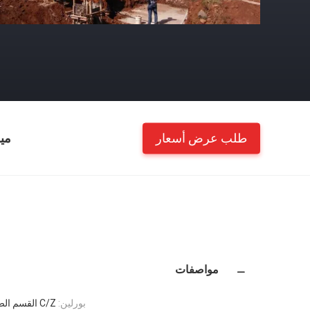
طلب عرض أسعار
مي
مواصفات
بورلين:
C/Z القسم الصلب