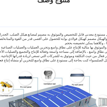
منتوج وصف
مستودع معدني قابل للتخصيص والموثوق به مصمم لمصانع هيكل الصلب. الجدر
والهيكل مصمم كهيكل فولاذي بوابة للحصول على أقصى قدر من القوة والمتانةلضم
ًا ، وكلاهما يمكن تخصيصه بحجم.
لموثوق بها مثالية للإنتاج على نطاق واسع وتخزين العمليات.والعمليات الصناعية الأ
لى نطاق واسع ، بالإضافة إلى مساحة واسعة وفعالة للإنتاج والتجميع والعمليات الأ
فعال من حيث التكلفة وموثوق به للشركات التي تسعى لزيادة قدراتها الإنتاجية 
كل الصلبسواء كنت بحاجة إلى مستودع على نطاق واسع للتخزين أو منشأة إنتاج ف