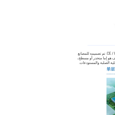
GST Steel Structure Warehouse هو هيكل صناعي من الصلب ، يتم تصنيعه في الصين مع شهادة CE / ISO9001. تم تصميمه للمصانع
د الأدنى للكمية الطلب مع 35-45 وقت التسليمالسقف هو إما منحدر أو مسطح،