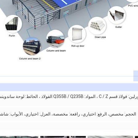
البورلين: فولاذ قسم C / Z ، المواد: Q355B / Q235B الفولا
الحجم: مخصص، الرفع: اختياري، رافعة: مخصصة، العزل: اختياري، الأبواب: شاشة ال