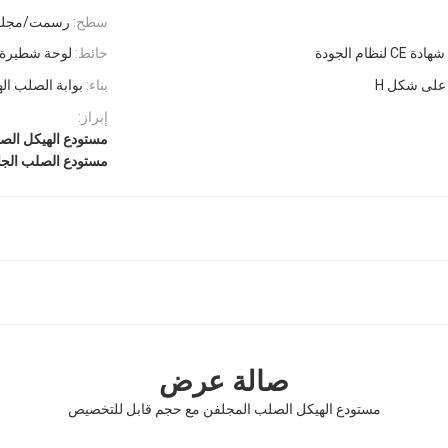
سطح:
رسمت/مجلف
حائط:
لوحة شطيرة/
على شكل H
بناء:
بوابة الصلب ال
إبراز:
مستودع الهيكل الص
مستودع الصلب الجا
صالة عرض
مستودع الهيكل الصلب المجلفن مع حجم قابل للتخصيص