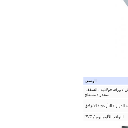
الوصف
ذ ، الحائط: لوحة ساندويتش / ورقة فولاذية ، السقف:
منحدر / مسطح
دوار / التأرجح / الانزلاق
النوافذ: الألومنيوم / PVC