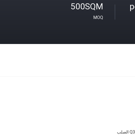
500SQM
MOQ
صلب