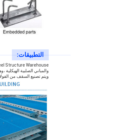
التطبيقات:
ويتم تصنيع السقف من الفولاذ مقاس C / Z.GST مستودع هيكل الفولاذ مثالي لمصانع هيكل الفولاذالمبان