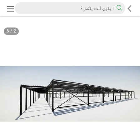
6
/
2