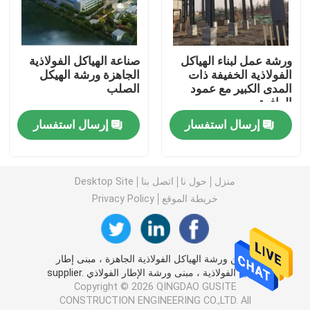
مبنى فولاذي مسبق الصنع
ورشة عمل لبناء الهياكل
صناعة الهياكل الفولاذية
الفولاذية الخفيفة ذات
الجاهزة ورشة الهيكل
منصة الهيكل الصلب
المدى الكبير مع عمود
الصلب
الرافعة
مركز تسوق ذو هيكل فولاذي
إرسال استفسار
إرسال استفسار
مزرعة الهياكل الفولاذية
منزل
حول نا
اتصل بنا
Desktop Site
خريطة الموقع
Privacy Policy
الهيكل الصلب بيت الخنزير
مبنى تجاري فولاذي
الصين ورشة الهياكل الفولاذية الجاهزة ، مبنى إطار
البوابة الفولاذية ، مبنى ورشة الإطار الفولاذي supplier.
Copyright © 2026 QINGDAO GUSITE
ملعب الهيكل الصلب
CONSTRUCTION ENGINEERING CO.,LTD. All