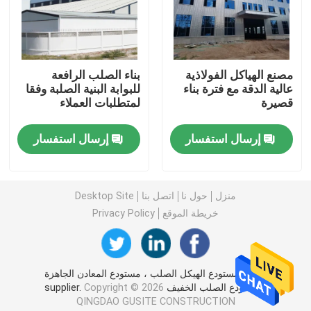
مبنى فولاذي مسبق الصنع
مصنع الهياكل الفولاذية
بناء الصلب الرافعة
منصة الهيكل الصلب
عالية الدقة مع فترة بناء
للبوابة البنية الصلبة وفقا
قصيرة
لمتطلبات العملاء
مركز تسوق ذو هيكل فولاذي
إرسال استفسار
إرسال استفسار
مزرعة الهياكل الفولاذية
منزل
حول نا
اتصل بنا
Desktop Site
الهيكل الصلب بيت الخنزير
خريطة الموقع
Privacy Policy
مبنى تجاري فولاذي
الصين مستودع الهيكل الصلب ، مستودع المعادن الجاهزة
، مستودع الصلب الخفيف supplier.
Copyright © 2026
ملعب الهيكل الصلب
QINGDAO GUSITE CONSTRUCTION