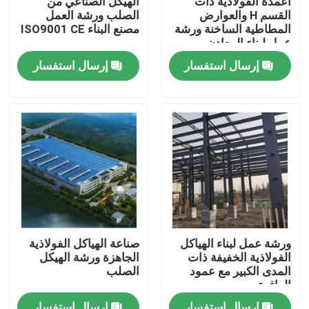
أعمدة الفولاذية ذات
الهيكل الصناعي من
القسم H والعوارض
الصلب ورشة العمل
المطاطية الساخنة ورشة
مصنع البناء ISO9001 CE
معلومات عنا
عمل لبناء المعادن
إرسال استفسار
إرسال استفسار
جولة في المعمل
رقابة جودة
اطلب اقتباس
مستودع الهيكل الصلب
ورشة عمل لبناء الهياكل
صناعة الهياكل الفولاذية
الفولاذية الخفيفة ذات
الجاهزة ورشة الهيكل
ورشة الهياكل الفولاذية
المدى الكبير مع عمود
الصلب
الرافعة
هيكل فولاذي خفيف الوزن
إرسال استفسار
إرسال استفسار