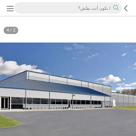
4
/
2