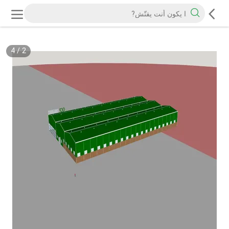
4
/
2