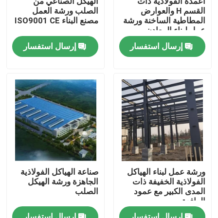
أعمدة الفولاذية ذات
الهيكل الصناعي من
القسم H والعوارض
الصلب ورشة العمل
المطاطية الساخنة ورشة
مصنع البناء ISO9001 CE
معلومات عنا
عمل لبناء المعادن
إرسال استفسار
إرسال استفسار
جولة في المعمل
رقابة جودة
اطلب اقتباس
مستودع الهيكل الصلب
ورشة عمل لبناء الهياكل
صناعة الهياكل الفولاذية
الفولاذية الخفيفة ذات
الجاهزة ورشة الهيكل
ورشة الهياكل الفولاذية
المدى الكبير مع عمود
الصلب
الرافعة
هيكل فولاذي خفيف الوزن
إرسال استفسار
إرسال استفسار