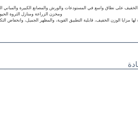
ي الخفيف على نطاق واسع في المستودعات والورش والمصانع الكبيرة والمباني ال
ومخزن الزراعة ومنازل الثروة الحيوا
ية لها مزايا الوزن الخفيف، قابلية التطبيق القوية، والمظهر الجميل، وانخفاض التك
ادة