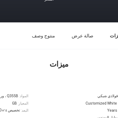
زات
صالة عرض
منتوج وصف
ميزات
فولاذي شبكي
المواد:
Q355B ، ورقة Q235B PVC / سبائك الألومنيوم
Customized White 
المعيار:
GB
تخصيص ≥5000㎡
البعد:
 دليل المهندس