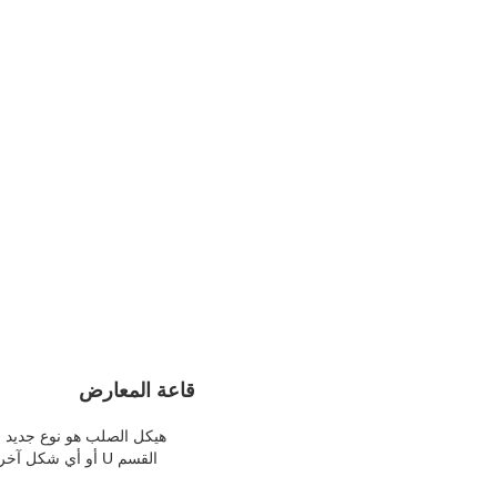
قاعة المعارض
القسم U أو أي شك