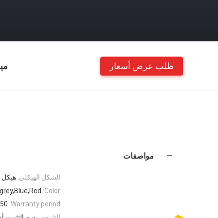
طلب عرض أسعار
مي
مواصفات
الشكل الهيكلي:
هيكل 
grey,Blue,Red
Color:
50 Years
Warranty period:
التثبيت:
رسم التثبيت أو